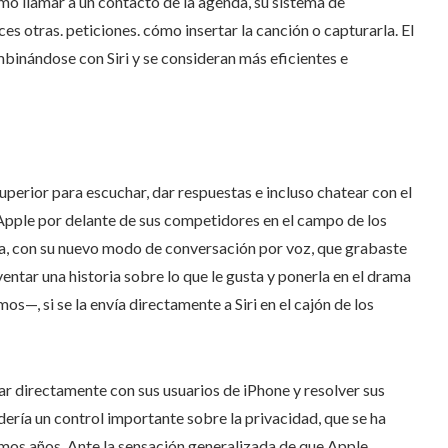
o llamar a un contacto de la agenda, su sistema de
s otras. peticiones. cómo insertar la canción o capturarla. El
inándose con Siri y se consideran más eficientes e
erior para escuchar, dar respuestas e incluso chatear con el
 Apple por delante de sus competidores en el campo de los
a, con su nuevo modo de conversación por voz, que grabaste
ntar una historia sobre lo que le gusta y ponerla en el drama
os—, si se la envía directamente a Siri en el cajón de los
r directamente con sus usuarios de iPhone y resolver sus
rdería un control importante sobre la privacidad, que se ha
timos años. Ante la sensación generalizada de que Apple