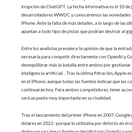
irrupción de ChatGPT. La fecha informativa es el 10 de 
desarrolladores WWDC y conoceremos las novedades de 
iPhone. Ante la falta de más detalles, a lo largo de la
apuntan a todo tipo de pistas que podrían destruir al gi
Entre los analistas prevalece la opinión de que la entra
necesaria para competir directamente con OpenAI y Go
desequilibrar más la batalla entre ambos por gestionar 
inteligencia artificial. . Tras la última filtración, Appl
en el iPhone; aunque todas las fuentes indican que las 
continuarán hoy. Para ambos competidores, tener acceso
será un punto muy importante en su rivalidad.
Tras el lanzamiento del primer iPhone en 2007, Google
dólares en 2022- porque lo utilizaba por defecto en el
de hoy no se sabe si Apple se decidirá por OpenAI o por 