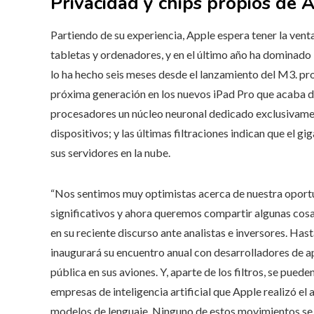
Privacidad y chips propios de 
Partiendo de su experiencia, Apple espera tener la vent
tabletas y ordenadores, y en el último año ha dominado l
lo ha hecho seis meses desde el lanzamiento del M3. 
próxima generación en los nuevos iPad Pro que acaba de
procesadores un núcleo neuronal dedicado exclusivamente 
dispositivos; y las últimas filtraciones indican que el 
sus servidores en la nube.
“Nos sentimos muy optimistas acerca de nuestra oport
significativos y ahora queremos compartir algunas cosa
en su reciente discurso ante analistas e inversores. Has
inaugurará su encuentro anual con desarrolladores de ap
pública en sus aviones. Y, aparte de los filtros, se pued
empresas de inteligencia artificial que Apple realizó el
modelos de lenguaje. Ninguno de estos movimientos se c