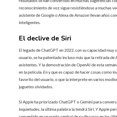
resultados se han convertido en muchas sugerencias com
reconocimiento de voz sigue resistiéndose a muchas vece
asistente de Google o Alexa de Amazon llevan años comb
inteligentes.
El declive de Siri
El legado de ChatGPT en 2022, con su capacidad muy sup
usuario, se ha patentado incluso más que la retirada de
asistentes. Y la demostración de OpenAI de esta seman
en la película.
En
y que es capaz de hacer cosas como inve
favorito del usuario, o que la interprete en varios modism
juguetes olvidados.
Si Apple ha priorizado ChatGPT o Gemini para conversa
inquietudes, la última palabra la tendrá Siri. Y Apple pe
convertido en un punto central de su discurso en los úl