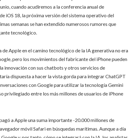
junio, cuando acudiremos a la conferencia anual de
iOS 18, la próxima versión del sistema operativo del
s últimas semanas se han extendido numerosos rumores que
gante tecnológico.
da de Apple en el camino tecnológico de la IA generativa no era
ogle, pero los movimientos del fabricante del iPhone pueden
la innovación con sus chatbots y otros servicios de
e estaría dispuesta a hacer la vista gorda para integrar ChatGPT
conversaciones con Google para utilizar la tecnología Gemini
 privilegiado entre los más millones de usuarios de iPhone
 pagó a Apple una suma importante -20.000 millones de
 navegador móvil Safari en búsquedas marítimas. Aunque a día
Google y, por tanto, cómo se integrará con la IA, los analistas