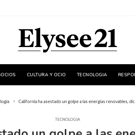
GOCIOS
CULTURA Y OCIO
TECNOLOGIA
RESPO
logia
California ha asestado un golpe a las energías renovables, d
TECNOLOGIA
stado un golpe a las en