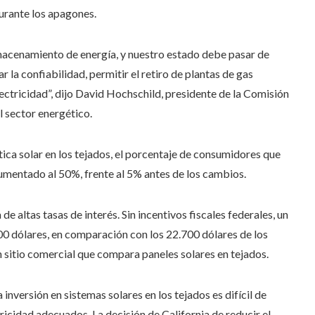
urante los apagones.
macenamiento de energía, y nuestro estado debe pasar de
 la confiabilidad, permitir el retiro de plantas de gas
electricidad”, dijo David Hochschild, presidente de la Comisión
l sector energético.
ica solar en los tejados, el porcentaje de consumidores que
umentado al 50%, frente al 5% antes de los cambios.
e altas tasas de interés. Sin incentivos fiscales federales, un
00 dólares, en comparación con los 22.700 dólares de los
 sitio comercial que compara paneles solares en tejados.
 inversión en sistemas solares en los tejados es difícil de
tricidad adecuados. La decisión de California de reducir el