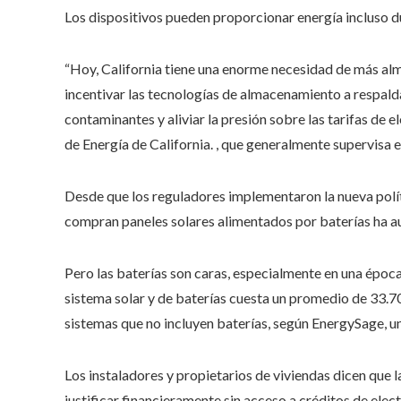
Los dispositivos pueden proporcionar energía incluso d
“Hoy, California tiene una enorme necesidad de más al
incentivar las tecnologías de almacenamiento a respaldar
contaminantes y aliviar la presión sobre las tarifas de 
de Energía de California. , que generalmente supervisa e
Desde que los reguladores implementaron la nueva polít
compran paneles solares alimentados por baterías ha a
Pero las baterías son caras, especialmente en una época d
sistema solar y de baterías cuesta un promedio de 33.7
sistemas que no incluyen baterías, según EnergySage, un
Los instaladores y propietarios de viviendas dicen que la
justificar financieramente sin acceso a créditos de elec