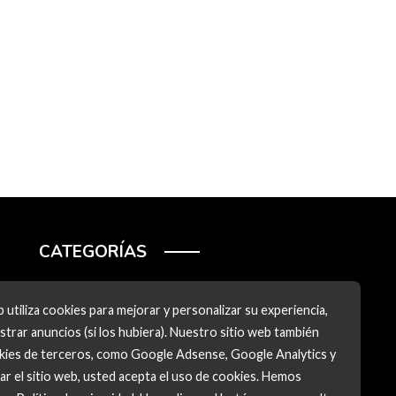
CATEGORÍAS
Ciencia y tecnología
 utiliza cookies para mejorar y personalizar su experiencia,
Cultura y ocio
trar anuncios (si los hubiera). Nuestro sitio web también
okies de terceros, como Google Adsense, Google Analytics y
Inversiones y negocios
zar el sitio web, usted acepta el uso de cookies. Hemos
Responsabilidad social