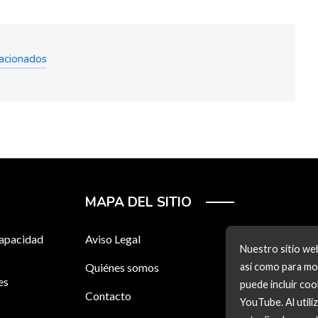
lacionados
MAPA DEL SITIO
capacidad
Aviso Legal
Nuestro sitio web
Quiénes somos
así como para mos
es
puede incluir co
Contacto
YouTube. Al utili