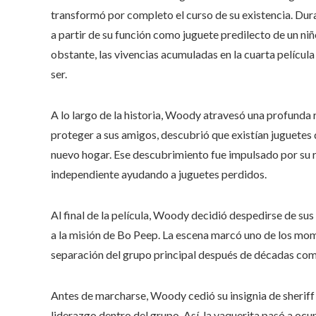
transformó por completo el curso de su existencia. Dur
a partir de su función como juguete predilecto de un n
obstante, las vivencias acumuladas en la cuarta película
ser.
A lo largo de la historia, Woody atravesó una profunda 
proteger a sus amigos, descubrió que existían juguetes
nuevo hogar. Ese descubrimiento fue impulsado por su 
independiente ayudando a juguetes perdidos.
Al final de la película, Woody decidió despedirse de s
a la misión de Bo Peep. La escena marcó uno de los mome
separación del grupo principal después de décadas co
Antes de marcharse, Woody cedió su insignia de sheriff 
liderazgo dentro del grupo. Así, la vaquerita pasó a oc