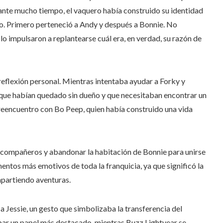
ante mucho tiempo, el vaquero había construido su identidad
iño. Primero perteneció a Andy y después a Bonnie. No
 lo impulsaron a replantearse cuál era, en verdad, su razón de
reflexión personal. Mientras intentaba ayudar a Forky y
 que habían quedado sin dueño y que necesitaban encontrar un
reencuentro con Bo Peep, quien había construido una vida
us compañeros y abandonar la habitación de Bonnie para unirse
ntos más emotivos de toda la franquicia, ya que significó la
mpartiendo aventuras.
a Jessie, un gesto que simbolizaba la transferencia del
upar un papel más destacado, mientras Buzz Lightyear se