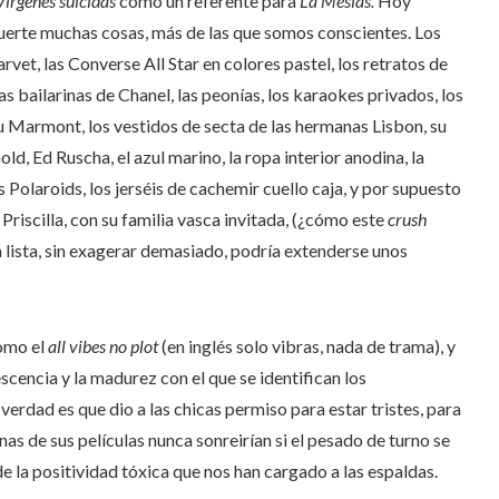
Vírgenes suicidas
como un referente para
La Mesías.
Hoy
uerte muchas cosas, más de las que somos conscientes. Los
et, las Converse All Star en colores pastel, los retratos de
as bailarinas de Chanel, las peonías, los karaokes privados, los
u Marmont, los vestidos de secta de las hermanas Lisbon, su
d, Ed Ruscha, el azul marino, la ropa interior anodina, la
as Polaroids, los jerséis de cachemir cuello caja, y por supuesto
riscilla, con su familia vasca invitada, (¿cómo este
crush
La lista, sin exagerar demasiado, podría extenderse unos
como el
all vibes no plot
(en inglés solo vibras, nada de trama), y
scencia y la madurez con el que se identifican los
 verdad es que dio a las chicas permiso para estar tristes, para
s de sus películas nunca sonreirían si el pesado de turno se
de la positividad tóxica que nos han cargado a las espaldas.