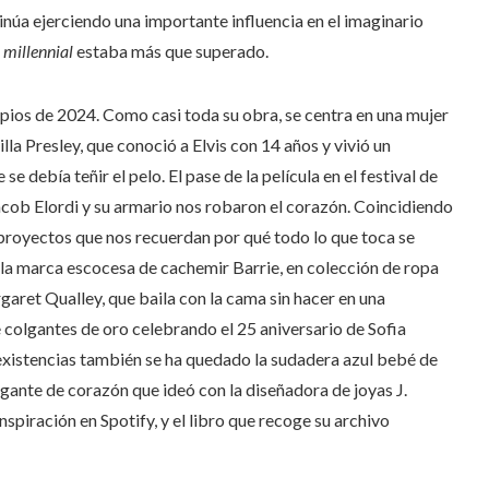
tinúa ejerciendo una importante influencia en el imaginario
millennial
estaba más que superado.
incipios de 2024. Como casi toda su obra, se centra en una mujer
illa Presley, que conoció a Elvis con 14 años y vivió un
se debía teñir el pelo. El pase de la película en el festival de
Jacob Elordi y su armario nos robaron el corazón. Coincidiendo
 proyectos que nos recuerdan por qué todo lo que toca se
 la marca escocesa de cachemir Barrie, en colección de ropa
aret Qualley, que baila con la cama sin hacer en una
e colgantes de oro celebrando el 25 aniversario de Sofia
n existencias también se ha quedado la sudadera azul bebé de
gante de corazón que ideó con la diseñadora de joyas J.
spiración en Spotify, y el libro que recoge su archivo