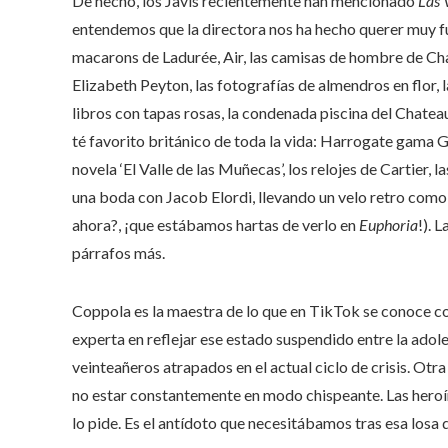
De hecho, los Javis recientemente han mencionado
Las 
entendemos que la directora nos ha hecho querer muy f
macarons de Ladurée, Air, las camisas de hombre de Charv
Elizabeth Peyton, las fotografías de almendros en flor, l
libros con tapas rosas, la condenada piscina del Chatea
té favorito británico de toda la vida: Harrogate gama Gol
novela ‘El Valle de las Muñecas’, los relojes de Cartier, l
una boda con Jacob Elordi, llevando un velo retro como P
ahora?, ¡que estábamos hartas de verlo en
Euphoria
!). 
párrafos más.
Coppola es la maestra de lo que en TikTok se conoce 
experta en reflejar ese estado suspendido entre la adole
veinteañeros atrapados en el actual ciclo de crisis. Otra
no estar constantemente en modo chispeante. Las heroína
lo pide. Es el antídoto que necesitábamos tras esa losa 