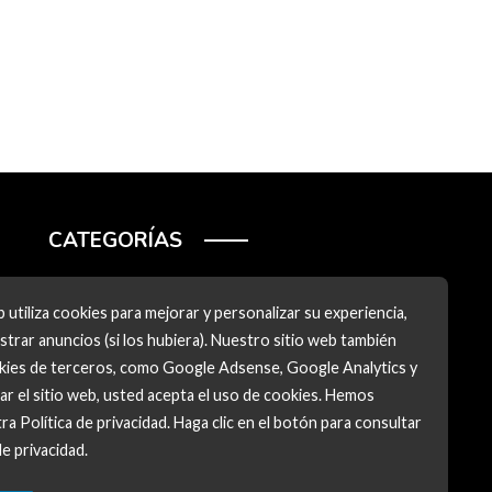
CATEGORÍAS
Ciencia y tecnología
 utiliza cookies para mejorar y personalizar su experiencia,
Cultura y ocio
trar anuncios (si los hubiera). Nuestro sitio web también
okies de terceros, como Google Adsense, Google Analytics y
Inversiones y negocios
zar el sitio web, usted acepta el uso de cookies. Hemos
Responsabilidad social
ra Política de privacidad. Haga clic en el botón para consultar
de privacidad.