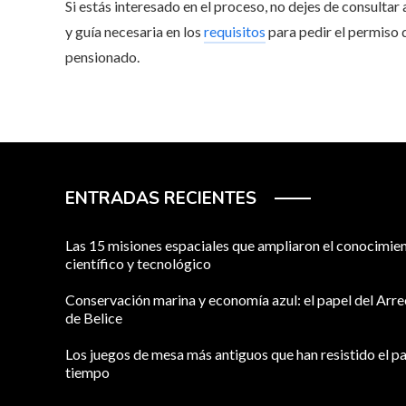
Si estás interesado en el proceso, no dejes de consultar
y guía necesaria en los
requisitos
para pedir el permiso 
pensionado.
ENTRADAS RECIENTES
Las 15 misiones espaciales que ampliaron el conocimie
científico y tecnológico
Conservación marina y economía azul: el papel del Arre
de Belice
Los juegos de mesa más antiguos que han resistido el pa
tiempo