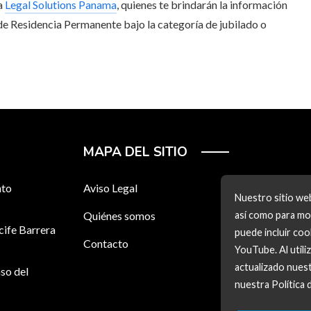
 a
Legal Solutions Panama
, quienes te brindarán la información
de Residencia Permanente bajo la categoría de jubilado o
MAPA DEL SITIO
nto
Aviso Legal
Nuestro sitio web
Quiénes somos
así como para mos
cife Barrera
puede incluir co
Contacto
YouTube. Al utili
actualizado nuest
so del
nuestra Política 