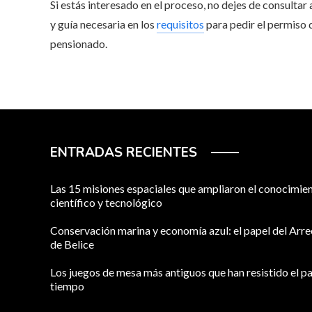
Si estás interesado en el proceso, no dejes de consultar
y guía necesaria en los
requisitos
para pedir el permiso 
pensionado.
ENTRADAS RECIENTES
Las 15 misiones espaciales que ampliaron el conocimie
científico y tecnológico
Conservación marina y economía azul: el papel del Arre
de Belice
Los juegos de mesa más antiguos que han resistido el pa
tiempo