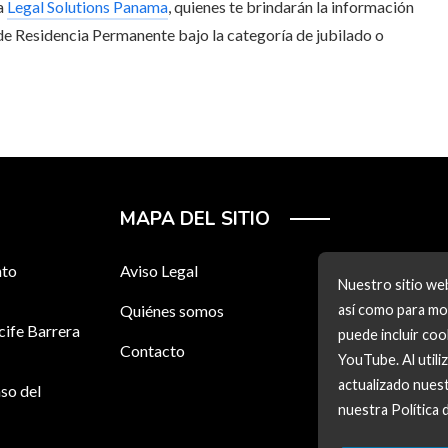
 a
Legal Solutions Panama
, quienes te brindarán la información
de Residencia Permanente bajo la categoría de jubilado o
MAPA DEL SITIO
nto
Aviso Legal
Nuestro sitio web
así como para mos
Quiénes somos
cife Barrera
puede incluir co
Contacto
YouTube. Al utili
actualizado nuest
so del
nuestra Política 