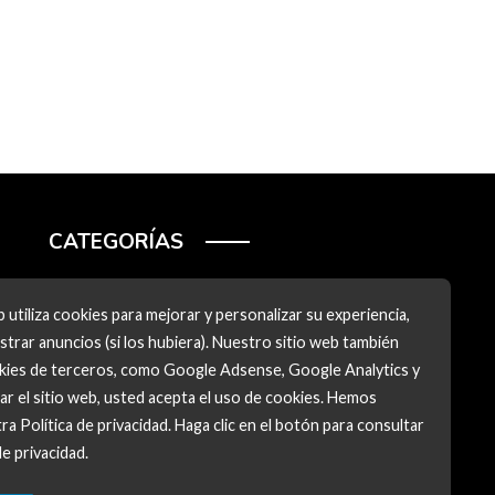
CATEGORÍAS
Ciencia y tecnología
 utiliza cookies para mejorar y personalizar su experiencia,
Cultura y ocio
trar anuncios (si los hubiera). Nuestro sitio web también
okies de terceros, como Google Adsense, Google Analytics y
Inversiones y negocios
zar el sitio web, usted acepta el uso de cookies. Hemos
Responsabilidad social
ra Política de privacidad. Haga clic en el botón para consultar
de privacidad.