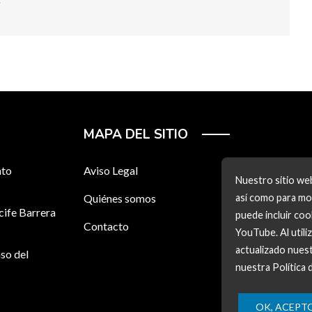
MAPA DEL SITIO
nto
Aviso Legal
Nuestro sitio web
Quiénes somos
así como para mos
cife Barrera
puede incluir co
Contacto
YouTube. Al utili
actualizado nuest
so del
nuestra Política 
OK, ACEPT