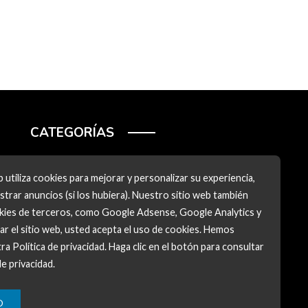
CATEGORÍAS
Ciencia y tecnología
 utiliza cookies para mejorar y personalizar su experiencia,
Cultura y ocio
trar anuncios (si los hubiera). Nuestro sitio web también
okies de terceros, como Google Adsense, Google Analytics y
Inversiones y negocios
zar el sitio web, usted acepta el uso de cookies. Hemos
Responsabilidad social
ra Política de privacidad. Haga clic en el botón para consultar
de privacidad.
O