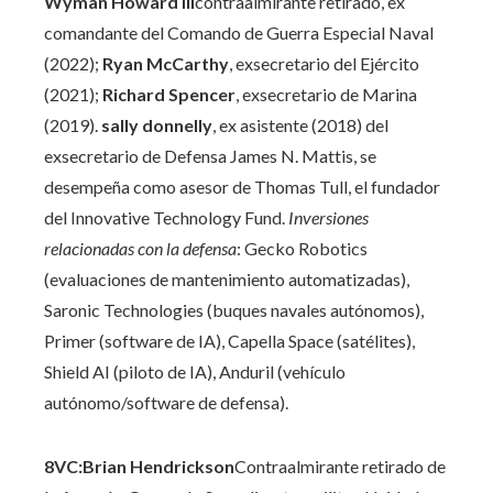
Wyman Howard III
contraalmirante retirado, ex
comandante del Comando de Guerra Especial Naval
(2022);
Ryan McCarthy
,
exsecretario del Ejército
(2021);
Richard Spencer
,
exsecretario de Marina
(2019).
sally donnelly
,
ex asistente (2018) del
exsecretario de Defensa James N. Mattis, se
desempeña como asesor de Thomas Tull, el fundador
del Innovative Technology Fund.
Inversiones
relacionadas con la defensa
: Gecko Robotics
(evaluaciones de mantenimiento automatizadas),
Saronic Technologies (buques navales autónomos),
Primer (software de IA), Capella Space (satélites),
Shield AI (piloto de IA), Anduril (vehículo
autónomo/software de defensa).
8VC
:Brian Hendrickson
Contraalmirante retirado de