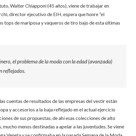
uto, Walter Chiapponi (45 años), viene de trabajar en
hi, director ejecutivo de EIH, espera que honre “el
 los tops de mariposa y vaqueros de tiro bajo de esta últimas
 género, el problema de la moda con la edad (avanzada)
n reflejados.
as cuentas de resultados de las empresas del vestir están
opa y accesorios a la baja reflejado en el actual ejercicio
uciones de sus propuestas, de ahí esas colecciones de alto
, mucho menos destinadas a apelar a las juventudes. Se viene
ega Veneta y se confirmaba en la pasada Semana de la Moda