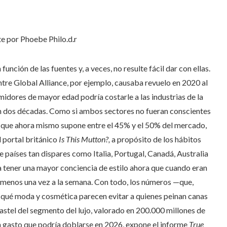
e por Phoebe Philo.
d.r
unción de las fuentes y, a veces, no resulte fácil dar con ellas.
tre Global Alliance, por ejemplo, causaba revuelo en 2020 al
idores de mayor edad podría costarle a las industrias de la
en dos décadas. Como si ambos sectores no fueran conscientes
 que ahora mismo supone entre el 45% y el 50% del mercado,
l portal británico
Is This Mutton?,
a propósito de los hábitos
 países tan dispares como Italia, Portugal, Canadá, Australia
 tener una mayor conciencia de estilo ahora que cuando eran
l menos una vez a la semana. Con todo, los números —que,
qué moda y cosmética parecen evitar a quienes peinan canas
pastel del segmento del lujo, valorado en 200.000 millones de
 gasto que podría doblarse en 2026, expone el informe
True