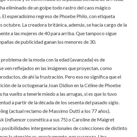
 ha eliminado de un golpe todo rastro del caos mágico
 El esperadísimo regreso de Phoebe Philo, con etiqueta
s octubre. La creadora británica, además, se hacía cargo de la
ente a las mujeres de 40 para arriba. Que tampoco sigue
campañas de publicidad ganan los menores de 30.
 el problema de la moda con la edad (avanzada) es de
se ven reflejados en las imágenes que proyectan, como
ductos, de ahí la frustración. Pero eso no significa que el
ición de la octogenaria Joan Didion en la Céline de Phoebe
 ha vuelto a tenerle miedo a las arrugas, si es que lo tuvo
entud a partir de la década de los sesenta del pasado siglo.
ng (actual reclamo de Massimo Dutti a los 77 años),
k (
influencer
cosmética a sus 75) o Caroline de Maigret
s posibilidades intergeneracionales de colecciones de distinto
aman la atención es, precisamente, por su rareza. Una