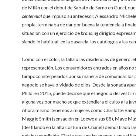
de Milán con el debut de Sabato de Sarno en Gucci, que
centennial
que impuso su antecesor, Alessandro Michele.
propia, terminaba de dar por buena la tendencia a finale
situación con un ejercicio de
branding
dirigido expresam
siendo lo habitual: en la pasarela, los catálogos y las 
Como con el color, la talla o las disidencias de género,
representación. Los consumidores entrados en años no 
tampoco interpelados por su manera de comunicar los pro
negocio se haya olvidado de ellos. Desde la sonada apar
Philo, en 2015, puede decirse que el negocio del vestir no
alguna vez por mucho se que extendiera el culto a la juv
Ahora mismo, tenemos a mujeres como Charlotte Rampli
Maggie Smith (sensación en Loewe a sus 88), Maye Mus
(desfilando en la alta costura de Chanel) demostrado la
pelaje y condición. Cierto que son las menos, y que si ll