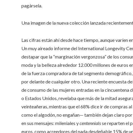
pagársela.
Una imagen de la nueva colección lanzada recientement
Las cifras están ahí desde hace tiempo, aunque varíen en f
Un muy aireado informe del International Longevity Cen
destapar que la “marginación vergonzosa” de los consum
moda y la belleza alrededor 12.000 millones de euros 
de la fuerza compradora de tal segmento demográfico,
por delante de cualquier otro. Una reciente encuesta de
de consumo de las mujeres entradas en la cincuentena de
o Estados Unidos, revelaba que más de la mitad asegura
veinteañeras, mientras que el 68% dice ir de compras a
como el algodón, no engañan— también dejan claro por 
en sus mensajes: mileniales y
centennials
se reparten el 
euros, como acreedores del nada desdeñable 15% de un