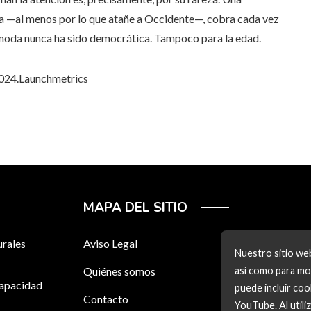
a —al menos por lo que atañe a Occidente—, cobra cada vez
a moda nunca ha sido democrática. Tampoco para la edad.
024.
Launchmetrics
MAPA DEL SITIO
urales
Aviso Legal
Nuestro sitio web
Quiénes somos
así como para mos
capacidad
puede incluir co
Contacto
YouTube. Al utili