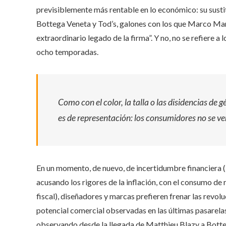
previsiblemente más rentable en lo económico: su sustit
Bottega Veneta y Tod’s, galones con los que Marco Marc
extraordinario legado de la firma”. Y no, no se refiere a
ocho temporadas.
Como con el color, la talla o las disidencias de
es de representación: los consumidores no se ve
En un momento, de nuevo, de incertidumbre financiera (l
acusando los rigores de la inflación, con el consumo de r
fiscal), diseñadores y marcas prefieren frenar las revol
potencial comercial observadas en las últimas pasarelas
observando desde la llegada de Matthieu Blazy a Bott