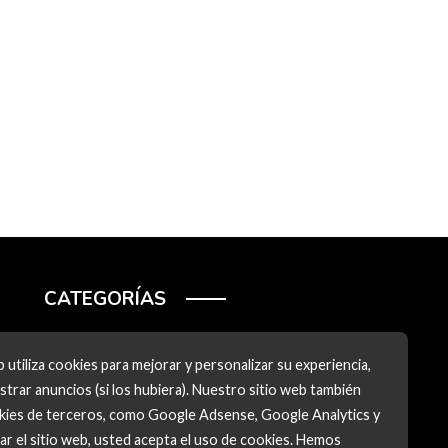
CATEGORÍAS
Ciencia y tecnología
 utiliza cookies para mejorar y personalizar su experiencia,
Cultura y ocio
trar anuncios (si los hubiera). Nuestro sitio web también
okies de terceros, como Google Adsense, Google Analytics y
Inversiones y negocios
zar el sitio web, usted acepta el uso de cookies. Hemos