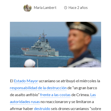
Maria Lambert
Hace 2 años
El
Estado Mayor
ucraniano se atribuyó el miércoles la
responsabilidad de la destrucción
de “un gran barco
de asalto anfibio”
frente a las costas
de Crimea.
Las
autoridades rusas
no reaccionaron y se limitaron a
afirmar haber
destruido
seis drones ucranianos “sobre