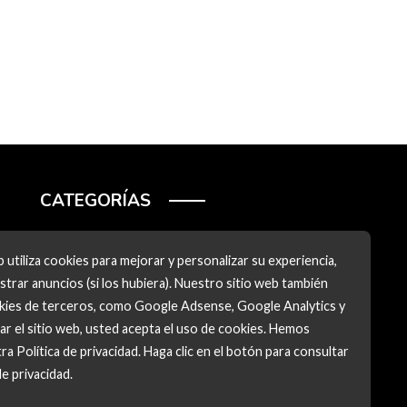
CATEGORÍAS
Ciencia y tecnología
 utiliza cookies para mejorar y personalizar su experiencia,
Cultura y ocio
trar anuncios (si los hubiera). Nuestro sitio web también
okies de terceros, como Google Adsense, Google Analytics y
Inversiones y negocios
zar el sitio web, usted acepta el uso de cookies. Hemos
Responsabilidad social
ra Política de privacidad. Haga clic en el botón para consultar
de privacidad.