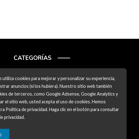
CATEGORÍAS
Ciencia y tecnología
 utiliza cookies para mejorar y personalizar su experiencia,
Cultura y ocio
trar anuncios (si los hubiera). Nuestro sitio web también
okies de terceros, como Google Adsense, Google Analytics y
Inversiones y negocios
zar el sitio web, usted acepta el uso de cookies. Hemos
Responsabilidad social
ra Política de privacidad. Haga clic en el botón para consultar
de privacidad.
O