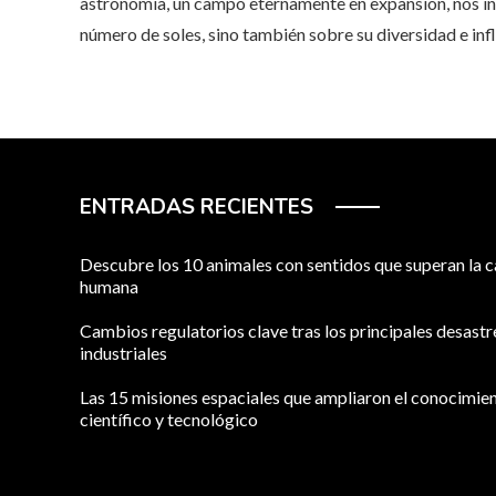
astronomía, un campo eternamente en expansión, nos invi
número de soles, sino también sobre su diversidad e infl
ENTRADAS RECIENTES
Descubre los 10 animales con sentidos que superan la 
humana
Cambios regulatorios clave tras los principales desastr
industriales
Las 15 misiones espaciales que ampliaron el conocimie
científico y tecnológico