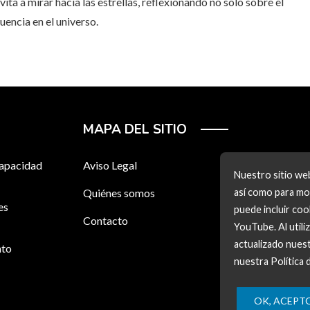
ta a mirar hacia las estrellas, reflexionando no solo sobre el
uencia en el universo.
MAPA DEL SITIO
capacidad
Aviso Legal
Nuestro sitio web
Quiénes somos
así como para mos
es
puede incluir co
Contacto
YouTube. Al utili
actualizado nuest
nto
nuestra Política 
OK, ACEPT