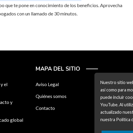
mpo que te pone en conocimiento de los beneficios. Aprovecha
abogados con un llamado de 30 minutos.
MAPA DEL SITIO
Nuestro sitio web
y el
Aviso Legal
así como para mos
Quiénes somos
puede incluir co
acto y
YouTube. Al utili
Contacto
actualizado nuest
rcado global
nuestra Política 