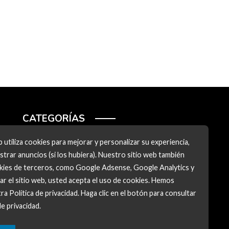
CATEGORÍAS
Ciencia y tecnología
 utiliza cookies para mejorar y personalizar su experiencia,
trar anuncios (si los hubiera). Nuestro sitio web también
Cultura y ocio
okies de terceros, como Google Adsense, Google Analytics y
Inversiones y negocios
zar el sitio web, usted acepta el uso de cookies. Hemos
ra Política de privacidad. Haga clic en el botón para consultar
Responsabilidad social
de privacidad.