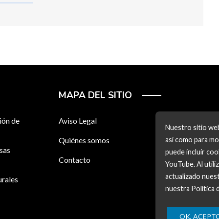
MAPA DEL SITIO
ión de
Aviso Legal
Nuestro sitio web
Quiénes somos
así como para mos
esas
puede incluir co
Contacto
YouTube. Al utili
actualizado nuest
urales
nuestra Política 
OK, ACEPT