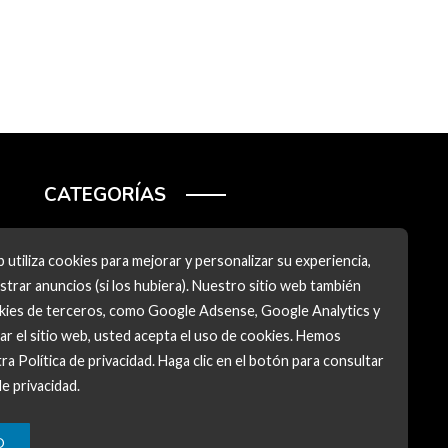
CATEGORÍAS
Ciencia y tecnología
 utiliza cookies para mejorar y personalizar su experiencia,
Cultura y ocio
trar anuncios (si los hubiera). Nuestro sitio web también
okies de terceros, como Google Adsense, Google Analytics y
Inversiones y negocios
zar el sitio web, usted acepta el uso de cookies. Hemos
Responsabilidad social
ra Política de privacidad. Haga clic en el botón para consultar
de privacidad.
O