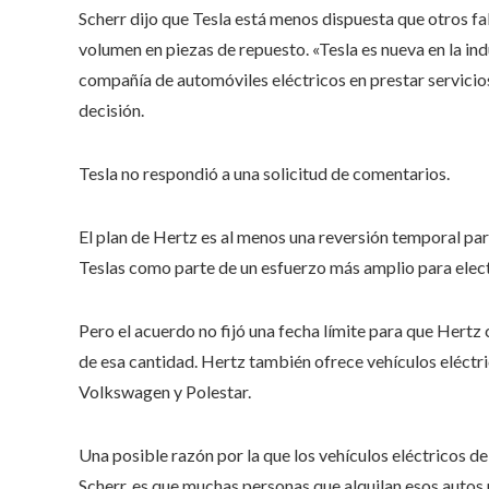
Scherr dijo que Tesla está menos dispuesta que otros f
volumen en piezas de repuesto. «Tesla es nueva en la indus
compañía de automóviles eléctricos en prestar servicios
decisión.
Tesla no respondió a una solicitud de comentarios.
El plan de Hertz es al menos una reversión temporal p
Teslas como parte de un esfuerzo más amplio para electri
Pero el acuerdo no fijó una fecha límite para que Hertz
de esa cantidad. Hertz también ofrece vehículos eléctri
Volkswagen y Polestar.
Una posible razón por la que los vehículos eléctricos d
Scherr, es que muchas personas que alquilan esos autos n