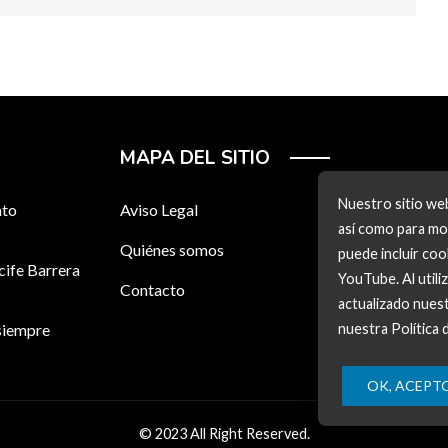
MAPA DEL SITIO
Nuestro sitio web
nto
Aviso Legal
así como para mos
Quiénes somos
puede incluir co
cife Barrera
YouTube. Al utili
Contacto
actualizado nuest
siempre
nuestra Política 
OK, ACEPT
© 2023 All Right Reserved.