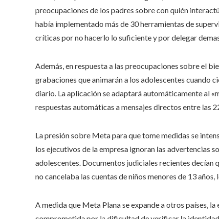
preocupaciones de los padres sobre con quién interactú
había implementado más de 30 herramientas de supervisi
críticas por no hacerlo lo suficiente y por delegar dema
Además, en respuesta a las preocupaciones sobre el bie
grabaciones que animarán a los adolescentes cuando cie
diario. La aplicación se adaptará automáticamente al «
respuestas automáticas a mensajes directos entre las 22
La presión sobre Meta para que tome medidas se intens
los ejecutivos de la empresa ignoran las advertencias s
adolescentes. Documentos judiciales recientes decían 
no cancelaba las cuentas de niños menores de 13 años, l
A medida que Meta Plana se expande a otros países, la 
comprometida por la dificultad de verificar la identida