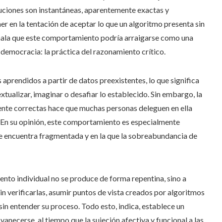
luciones son instantáneas, aparentemente exactas y
er en la tentación de aceptar lo que un algoritmo presenta sin
ñala que este comportamiento podría arraigarse como una
democracia: la práctica del razonamiento crítico.
 aprendidos a partir de datos preexistentes, lo que significa
ualizar, imaginar o desafiar lo establecido. Sin embargo, la
ente correctas hace que muchas personas deleguen en ella
. En su opinión, este comportamiento es especialmente
se encuentra fragmentada y en la que la sobreabundancia de
nto individual no se produce de forma repentina, sino a
sin verificarlas, asumir puntos de vista creados por algoritmos
sin entender su proceso. Todo esto, indica, establece un
anecerse, al tiempo que la sujeción afectiva y funcional a las