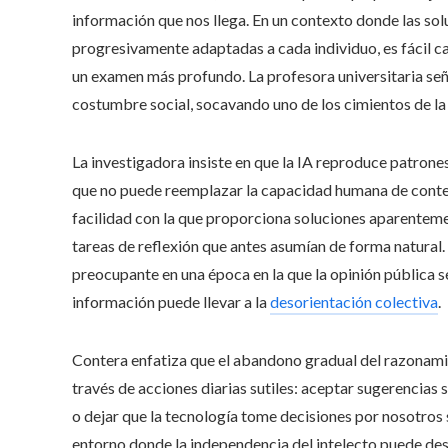
información que nos llega. En un contexto donde las so
progresivamente adaptadas a cada individuo, es fácil ca
un examen más profundo. La profesora universitaria se
costumbre social, socavando uno de los cimientos de la 
La investigadora insiste en que la IA reproduce patrones
que no puede reemplazar la capacidad humana de context
facilidad con la que proporciona soluciones aparentem
tareas de reflexión que antes asumían de forma natural
preocupante en una época en la que la opinión pública 
información puede llevar a la
desorientación colectiva
.
Contera enfatiza que el abandono gradual del razonamie
través de acciones diarias sutiles: aceptar sugerencias 
o dejar que la tecnología tome decisiones por nosotros 
entorno donde la independencia del intelecto puede desv