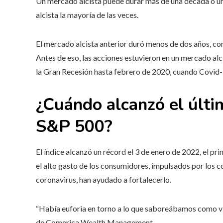
Un mercado alcista puede durar más de una década o u
alcista la mayoría de las veces.
El mercado alcista anterior duró menos de dos años, 
Antes de eso, las acciones estuvieron en un mercado al
la Gran Recesión hasta febrero de 2020, cuando Covid
¿Cuándo alcanzó el últi
S&P 500?
El índice alcanzó un récord el 3 de enero de 2022, el pri
el alto gasto de los consumidores, impulsados ​​por los 
coronavirus, han ayudado a fortalecerlo.
“Había euforia en torno a lo que saboreábamos como vi
de Comerica Wealth Management.