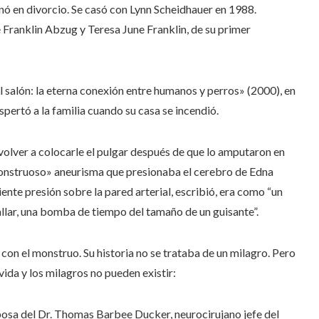
nó en divorcio. Se casó con Lynn Scheidhauer en 1988.
 Franklin Abzug y Teresa June Franklin, de su primer
el salón: la eterna conexión entre humanos y perros» (2000), en
spertó a la familia cuando su casa se incendió.
 volver a colocarle el pulgar después de que lo amputaron en
 «monstruoso» aneurisma que presionaba el cerebro de Edna
iente presión sobre la pared arterial, escribió, era como “un
allar, una bomba de tiempo del tamaño de un guisante”.
 con el monstruo. Su historia no se trataba de un milagro. Pero
vida y los milagros no pueden existir:
posa del Dr. Thomas Barbee Ducker, neurocirujano jefe del