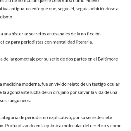
el estilo de no ficción que se celebraba como Nuevo
tiva antigua, un enfoque que, según él, seguía adhiriéndose a
odismo.
 una historia: secretos artesanales de la no ficción
ctica para periodistas con mentalidad literaria.
ra de largometraje por su serie de dos partes en el Baltimore
la medicina moderna, fue un vívido relato de un testigo ocular
 la agonizante lucha de un cirujano por salvar la vida de una
sos sanguíneos.
categoría de periodismo explicativo, por su serie de siete
un. Profundizando en la química molecular del cerebro y cómo