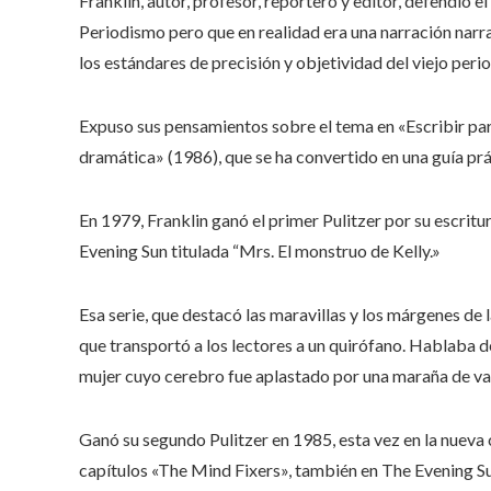
Franklin, autor, profesor, reportero y editor, defendió 
Periodismo pero que en realidad era una narración narra
los estándares de precisión y objetividad del viejo peri
Expuso sus pensamientos sobre el tema en «Escribir para
dramática» (1986), que se ha convertido en una guía prá
En 1979, Franklin ganó el primer Pulitzer por su escritu
Evening Sun titulada “Mrs. El monstruo de Kelly.»
Esa serie, que destacó las maravillas y los márgenes de 
que transportó a los lectores a un quirófano. Hablaba de
mujer cuyo cerebro fue aplastado por una maraña de va
Ganó su segundo Pulitzer en 1985, esta vez en la nueva 
capítulos «The Mind Fixers», también en The Evening S