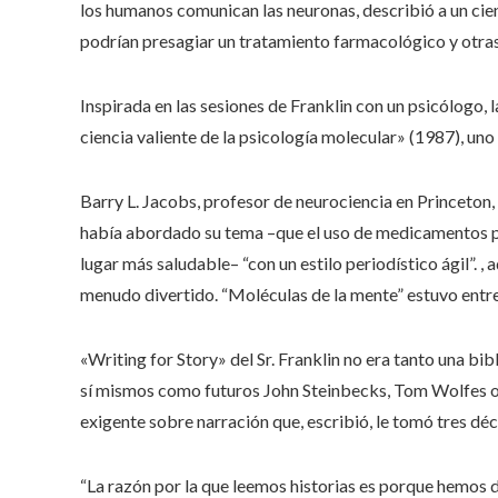
los humanos comunican las neuronas, describió a un cie
podrían presagiar un tratamiento farmacológico y otras 
Inspirada en las sesiones de Franklin con un psicólogo, l
ciencia valiente de la psicología molecular» (1987), uno 
Barry L. Jacobs, profesor de neurociencia en Princeton
había abordado su tema –que el uso de medicamentos p
lugar más saludable– “con un estilo periodístico ágil”. 
menudo divertido. “Moléculas de la mente” estuvo entre
«Writing for Story» del Sr. Franklin no era tanto una bi
sí mismos como futuros John Steinbecks, Tom Wolfes o i
exigente sobre narración que, escribió, le tomó tres dé
“La razón por la que leemos historias es porque hemos