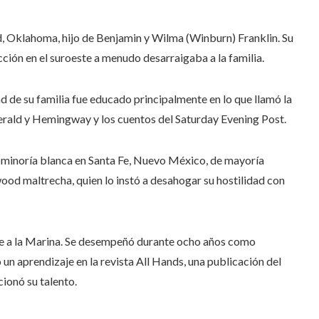
id, Oklahoma, hijo de Benjamin y Wilma (Winburn) Franklin. Su
cción en el suroeste a menudo desarraigaba a la familia.
ad de su familia fue educado principalmente en lo que llamó la
zgerald y Hemingway y los cuentos del Saturday Evening Post.
e minoría blanca en Santa Fe, Nuevo México, de mayoría
ood maltrecha, quien lo instó a desahogar su hostilidad con
se a la Marina. Se desempeñó durante ocho años como
un aprendizaje en la revista All Hands, una publicación del
ionó su talento.