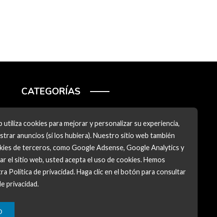
CATEGORÍAS
Ciencia y tecnología
 utiliza cookies para mejorar y personalizar su experiencia,
Cultura y ocio
trar anuncios (si los hubiera). Nuestro sitio web también
okies de terceros, como Google Adsense, Google Analytics y
Inversiones y negocios
zar el sitio web, usted acepta el uso de cookies. Hemos
Responsabilidad social
ra Política de privacidad. Haga clic en el botón para consultar
de privacidad.
O