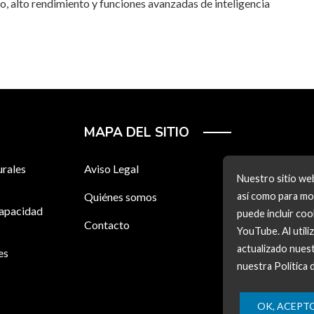
, alto rendimiento y funciones avanzadas de inteligencia
MAPA DEL SITIO
urales
Aviso Legal
Nuestro sitio web
Quiénes somos
así como para mos
capacidad
puede incluir co
Contacto
YouTube. Al utili
actualizado nuest
es
nuestra Política 
OK, ACEPT