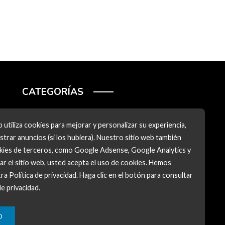
CATEGORÍAS
Ciencia y tecnología
 utiliza cookies para mejorar y personalizar su experiencia,
Cultura y ocio
trar anuncios (si los hubiera). Nuestro sitio web también
okies de terceros, como Google Adsense, Google Analytics y
Inversiones y negocios
zar el sitio web, usted acepta el uso de cookies. Hemos
Responsabilidad social
ra Política de privacidad. Haga clic en el botón para consultar
de privacidad.
O