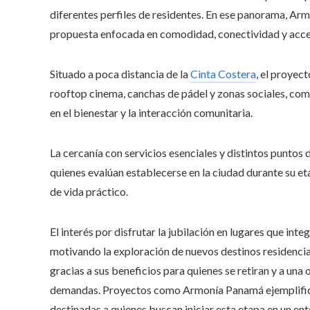
diferentes perfiles de residentes. En ese panorama, Arm
propuesta enfocada en comodidad, conectividad y acc
Situado a poca distancia de la
Cinta Costera
, el proyec
rooftop cinema, canchas de pádel y zonas sociales, co
en el bienestar y la interacción comunitaria.
La cercanía con servicios esenciales y distintos puntos d
quienes evalúan establecerse en la ciudad durante su eta
de vida práctico.
El interés por disfrutar la jubilación en lugares que inte
motivando la exploración de nuevos destinos residencia
gracias a sus beneficios para quienes se retiran y a una
demandas. Proyectos como Armonía Panamá ejemplifican
destinadas a quienes buscan iniciar esta etapa en un en