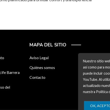
MAPA DEL SITIO
nto
Aviso Legal
Nuestro sitio web
Quiénes somos
así como para mos
cife Barrera
puede incluir co
Contacto
YouTube. Al utili
actualizado nuest
so del
nuestra Política 
OK, ACEPT