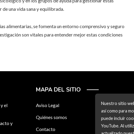
sicológico y en los grupos de ayuda para gestionar estas
 de una vida sana y equilibrada.
rgias alimentarias, se fomenta un entorno comprensivo y seguro
vestigación son vitales para entender mejor estas condiciones
MAPA DEL SITIO
Nuestro sitio web
y el
Aviso Legal
así como para mos
Quiénes somos
puede incluir co
acto y
YouTube. Al utili
Contacto
actualizado nuest