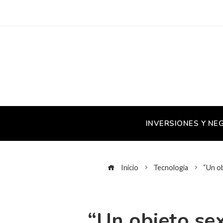
INVERSIONES Y NE
Inicio
Tecnologia
“Un ob
“Un objeto se