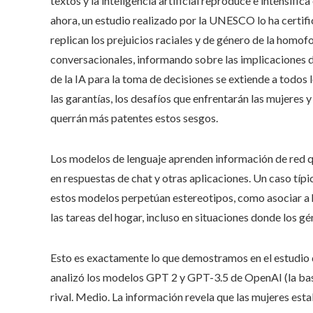
textos y la inteligencia artificial reproduce e intensif
ahora, un estudio realizado por la UNESCO lo ha certif
replican los prejuicios raciales y de género de la homo
conversacionales, informando sobre las implicaciones de l
de la IA para la toma de decisiones se extiende a todos l
las garantías, los desafíos que enfrentarán las mujeres 
querrán más patentes estos sesgos.
Los modelos de lenguaje aprenden información de red q
en respuestas de chat y otras aplicaciones. Un caso típi
estos modelos perpetúan estereotipos, como asociar a h
las tareas del hogar, incluso en situaciones donde los g
Esto es exactamente lo que demostramos en el estudio d
analizó los modelos GPT 2 y GPT-3.5 de OpenAI (la base
rival. Medio. La información revela que las mujeres es