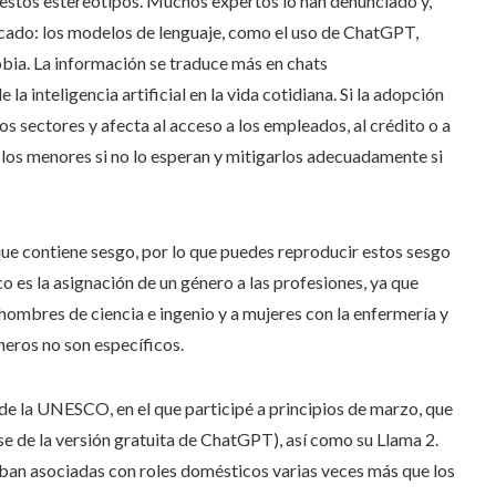
ica estos estereotipos. Muchos expertos lo han denunciado y,
icado: los modelos de lenguaje, como el uso de ChatGPT,
fobia. La información se traduce más en chats
a inteligencia artificial en la vida cotidiana. Si la adopción
os sectores y afecta al acceso a los empleados, al crédito o a
y los menores si no lo esperan y mitigarlos adecuadamente si
ue contiene sesgo, por lo que puedes reproducir estos sesgo
co es la asignación de un género a las profesiones, ya que
ombres de ciencia e ingenio y a mujeres con la enfermería y
éneros no son específicos.
e la UNESCO, en el que participé a principios de marzo, que
 de la versión gratuita de ChatGPT), así como su Llama 2.
taban asociadas con roles domésticos varias veces más que los