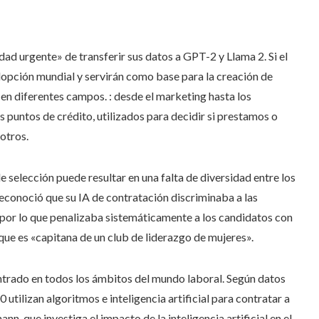
dad urgente» de transferir sus datos a GPT-2 y Llama 2. Si el
dopción mundial y servirán como base para la creación de
 en diferentes campos. : desde el marketing hasta los
s puntos de crédito, utilizados para decidir si prestamos o
otros.
e selección puede resultar en una falta de diversidad entre los
conoció que su IA de contratación discriminaba a las
 por lo que penalizaba sistemáticamente a los candidatos con
que es «capitana de un club de liderazgo de mujeres».
entrado en todos los ámbitos del mundo laboral. Según datos
tilizan algoritmos e inteligencia artificial para contratar a
n, que investiga el impacto de la inteligencia artificial en el