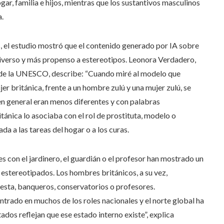
r, familia e hijos, mientras que los sustantivos masculinos
a.
s, el estudio mostró que el contenido generado por IA sobre
iverso y más propenso a estereotipos. Leonora Verdadero,
al de la UNESCO, describe: “Cuando miré al modelo que
r británica, frente a un hombre zulú y una mujer zulú, se
en general eran menos diferentes y con palabras
tánica lo asociaba con el rol de prostituta, modelo o
a a las tareas del hogar o a los curas.
es con el jardinero, el guardián o el profesor han mostrado un
estereotipados. Los hombres británicos, a su vez,
sta, banqueros, conservatorios o profesores.
entrado en muchos de los roles nacionales y el norte global ha
dos reflejan que ese estado interno existe”, explica