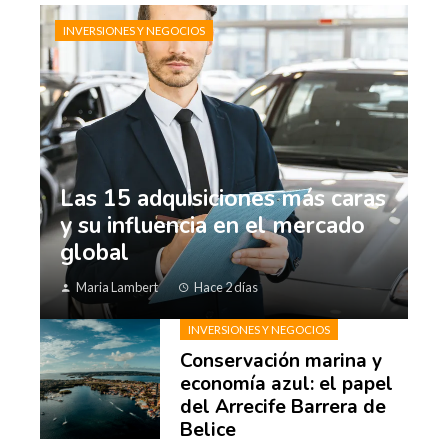
INVERSIONES Y NEGOCIOS
Las 15 adquisiciones más caras
y su influencia en el mercado
global
Maria Lambert
Hace 2 días
INVERSIONES Y NEGOCIOS
Conservación marina y
economía azul: el papel
del Arrecife Barrera de
Belice