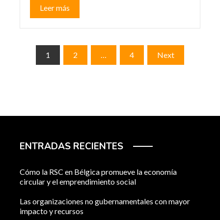
Leer más
Paginación
1
2
…
4
Next
de
entradas
ENTRADAS RECIENTES
Cómo la RSC en Bélgica promueve la economía
circular y el emprendimiento social
Las organizaciones no gubernamentales con mayor
impacto y recursos