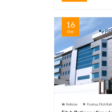
16
Ene
Noticias
Ficohsa
,
Fitch Rat