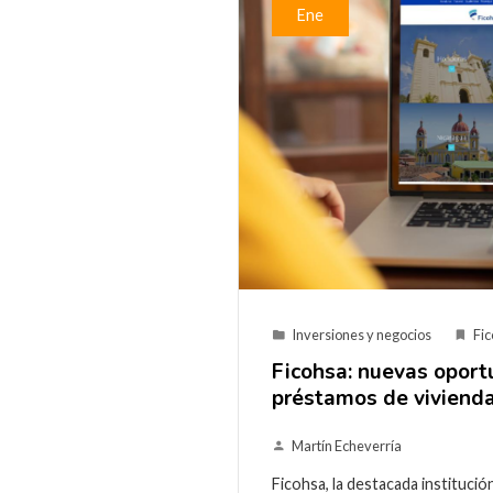
Ene
Inversiones y negocios
Fi
Ficohsa: nuevas opor
préstamos de vivienda
Martín Echeverría
Ficohsa, la destacada institución