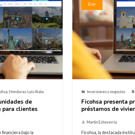
Ene
cohsa
,
Honduras
,
Luis Atala
Inversiones y negocios
tunidades de
Ficohsa presenta p
 para clientes
préstamos de vivien
Martín Echeverría
 financiera bajo la
Ficohsa, la destacada institu