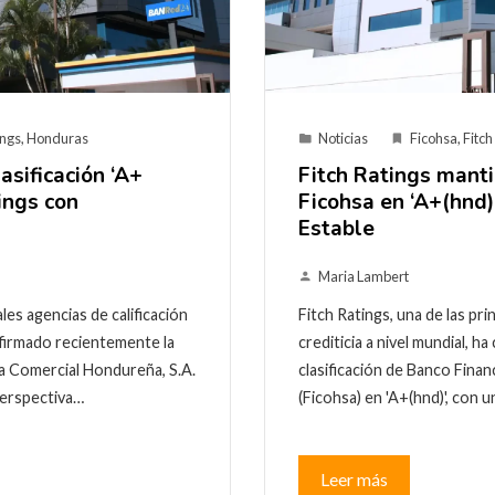
ings
,
Honduras
Noticias
Ficohsa
,
Fitch
asificación ‘A+
Fitch Ratings manti
ings con
Ficohsa en ‘A+(hnd)
Estable
Maria Lambert
ales agencias de calificación
Fitch Ratings, una de las pri
onfirmado recientemente la
crediticia a nivel mundial, 
ra Comercial Hondureña, S.A.
clasificación de Banco Fina
 perspectiva…
(Ficohsa) en 'A+(hnd)', con 
Leer más