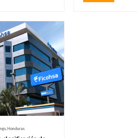
ings
,
Honduras