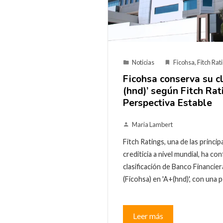
Noticias
Ficohsa
,
Fitch Rat
Ficohsa conserva su cl
(hnd)’ según Fitch Rat
Perspectiva Estable
Maria Lambert
Fitch Ratings, una de las princip
crediticia a nivel mundial, ha c
clasificación de Banco Financie
(Ficohsa) en 'A+(hnd)', con una
Leer más