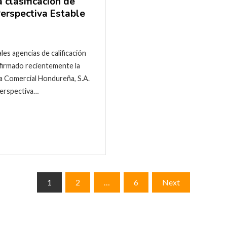
 clasificación de
Perspectiva Estable
ales agencias de calificación
onfirmado recientemente la
ra Comercial Hondureña, S.A.
 perspectiva…
1
2
…
6
Next