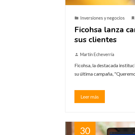
Inversiones y negocios
Ficohsa lanza ca
sus clientes
Martín Echeverría
Ficohsa, la destacada instituc
su última campaña, "Queremos
Leer más
30