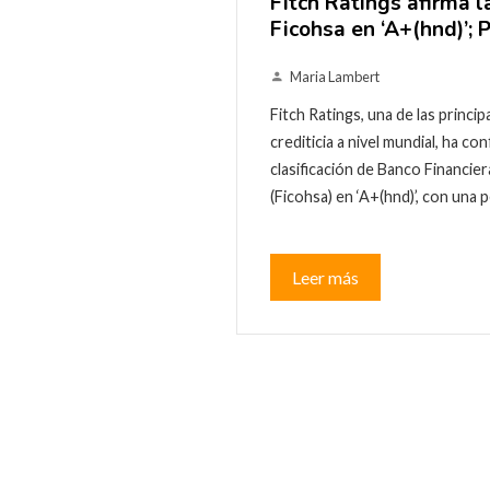
Fitch Ratings afirma la
Ficohsa en ‘A+(hnd)’; 
Maria Lambert
Fitch Ratings, una de las princip
crediticia a nivel mundial, ha c
clasificación de Banco Financie
(Ficohsa) en ‘A+(hnd)’, con una
Leer más
Paginación
de
entradas