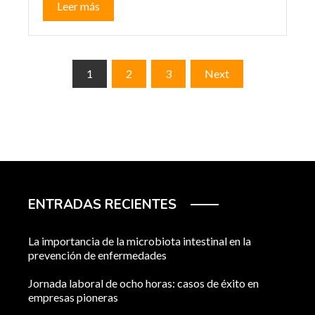
Leer más
Paginación
1
2
3
Next
de
entradas
ENTRADAS RECIENTES
La importancia de la microbiota intestinal en la
prevención de enfermedades
Jornada laboral de ocho horas: casos de éxito en
empresas pioneras