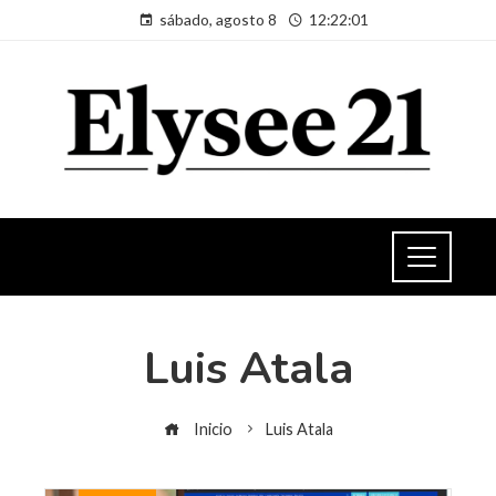
sábado, agosto 8
12:22:02
Luis Atala
Inicio
Luis Atala